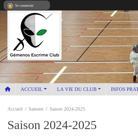
Panneau de gestion des cookies
Se connecter
ACCUEIL
LA VIE DU CLUB
INFOS PRA
Accueil
Saisons
Saison 2024-2025
Saison 2024-2025