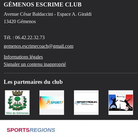
GÉMENOS ESCRIME CLUB
Avenue César Baldaccini - Espace A. Giraldi
13420
Gémenos
Tél. :
06.42.22.32.73
gemenos.escrimecoach@gmail.com
Informations légales
Signaler un contenu inapproprié
Les partenaires du club
SPORTS
REGIONS