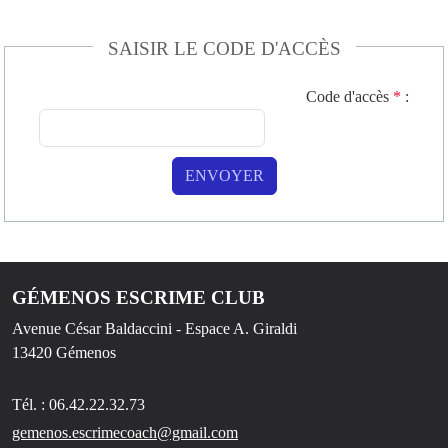
SAISIR LE CODE D'ACCÈS
Code d'accès
*
:
ENVOYER
GÉMENOS ESCRIME CLUB
Avenue César Baldaccini - Espace A. Giraldi
13420
Gémenos
Tél. :
06.42.22.32.73
gemenos.escrimecoach@gmail.com